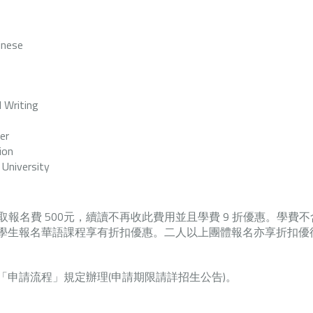
nese
Writing
er
ion
University
收取報名
費
500元，續讀不再收此費用並且學費 9 折優惠。學費
學生報名華語課程享有折扣優惠。二人以上團體報名亦享折扣優
申請流程」規定辦理(申請期限請詳招生公告)。