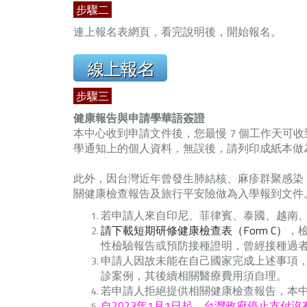
步驟二
連上報名表網頁，看完說明後，開始報名。
步驟三
健康報告與申請學華語簽證
本中心收到申請文件後，您最慢 7 個工作天可
學通知上的個人資料，無誤後，請列印成紙本做
此外，
因台灣近年曾發生肺結核、麻疹群聚感染，
關健康檢查報告及旅行平安險做為入學報到文件
若申請人來自印尼、菲律賓、泰國、越南
請下載短期研修健康檢查表（Form C）
，檢
性檢驗報告或預防接種證明，曾經接種過
申請人因故未能在自己國家完成上述事項，
診案例，其後續相關醫療費用須自理。
若申請人拒絕提供相關健康檢查報告，本
自2023年1月1日起，台灣政府停止支付