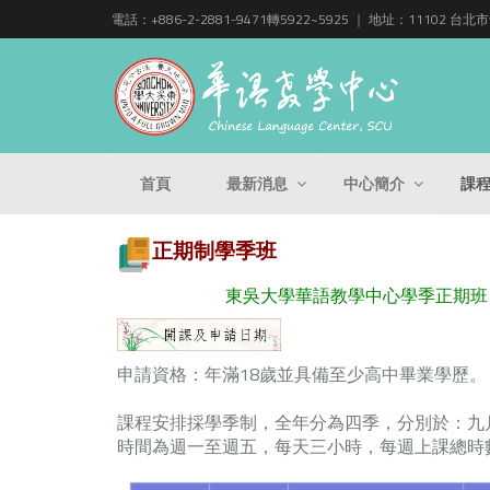
電話：+886-2-2881-9471轉5922~5925 ｜ 地址：11102
首頁
最新消息
中心簡介
課
正期制學季班
東吳大學華語教學中心學季正期班
申請資格：年滿18歲並具備至少高中畢業學歷。
課程安排採學季制，全年分為四季，分別於：九月 (秋
時間為週一至週五，每天三小時，每週上課總時數為