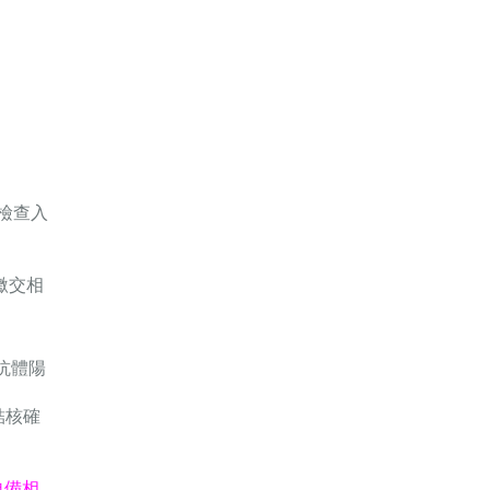
檢查入
繳交相
之抗體陽
結核確
自備相