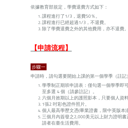
依據教育部規定，學費退費方式如下：
課程進行了1/3，退費50％。
課程進行已經超過1/3，不退費。
除了學費退費之外的其他費用，亦不退費
【申請流程】
步驟一
申請時，請勾選要開始上課的第一個學季（註記
學季制正期班申請表：僅勾選一個學季即可
至多選 4 個（請參註記）。
六個月效期以上的護照影本，只要個人資
1張2 吋彩色證件照片。
個人最高學歷文憑(畢業證書，限中英版本
三個月內簽發之2,000美元以上財力證
請者在臺生活費用。