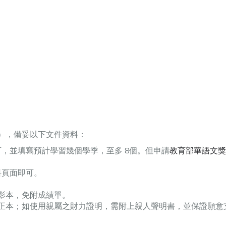
。
），備妥以下文件資料：
，並填寫預計學習幾個學季，至多 8個。但申請
教育部華語文獎
料頁面即可。
)影本，免附成績單。
明書正本；如使用親屬之財力證明，需附上親人聲明書，並保證願意