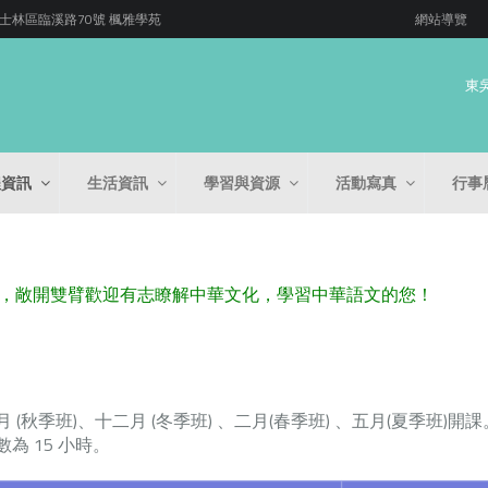
 台北市士林區臨溪路70號 楓雅學苑
網站導覽
東
程資訊
生活資訊
學習與資源
活動寫真
行事
，敞開雙臂歡迎有志瞭解中華文化，學習中華語文的您！
季班)、十二月 (冬季班) 、二月(春季班) 、五月(夏季班)開
 15 小時。