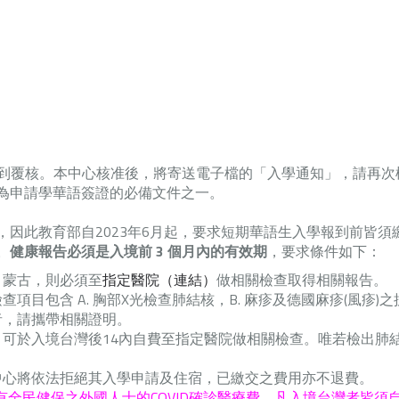
收到覆核。本中心核准後，將寄送電子檔的「入學通知」，請再次
為申請學華語簽證的必備文件之一。
因此教育部自2023年6月起，要求短期華語生入學報到前皆須
。
健康報告必須是入境前 3 個月內的有效期
，要求條件如下：
、蒙古，則必須至
指定醫院（連結）
做相關檢查取得相關報告。
查項目包含 A. 胸部X光檢查肺結核，B. 麻疹及德國麻疹(風疹)
者，請攜帶相關證明。
可於入境台灣後14內自費至指定醫院做相關檢查。唯若檢出肺
中心將依法拒絕其入學申請及住宿，已繳交之費用亦不退費。
沒有全民健保之外國人士的COVID確診醫療費。凡入境台灣者皆須