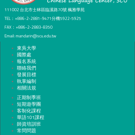
111002 台北市士林區臨溪路70號 楓雅學苑
TEL：+886-2-2881-9471分機5922-5925
FAX：+886-2-2883-8350
Email: mandarin@scu.edu.tw
東吳大學
國際處
報名系統
聯絡我們
發展目標
執掌編制
相關法規
正期制季班
短期遊學團
客制化課程
華語101課程
師資培訓班
常問問題