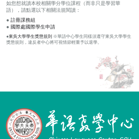
如您想就讀本校相關學分學位課程（而非只是學習華
語），請點選以下相關法規閱讀：
●
註冊課務組
●
國際處國際學生申請
●
東吳大學學生獎懲規則
※華語中心學生同樣須遵守東吳大學學生
獎懲規則，違反者中心將可視情節輕重予以退學。