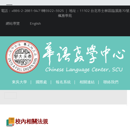
電話：+886-2-2881-9471轉5922~5925 ｜ 地址：11102 台北市士林區臨溪路70號
楓雅學苑
網站導覽
English
東吳大學
國際處
報名系統
相關連結
聯絡我們
校內相關法規