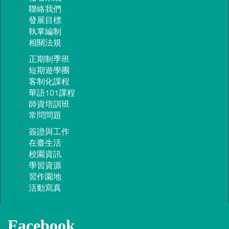
聯絡我們
發展目標
執掌編制
相關法規
正期制季班
短期遊學團
客制化課程
華語101課程
師資培訓班
常問問題
簽證與工作
在臺生活
校園資訊
學習資源
習作園地
活動寫真
Facebook