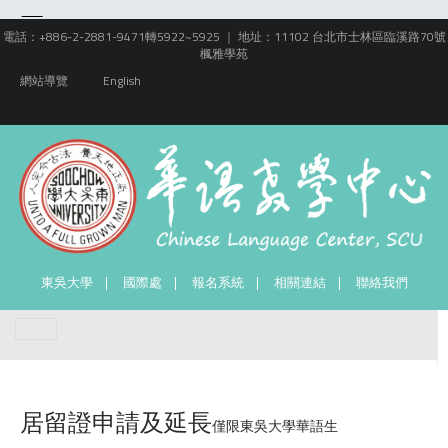
電話：+886-2-2881-9471轉5922~5925 ｜ 地址：11102 台北市士林區臨溪路70號
楓雅學苑
網站導覽
English
東吳大學
國際處
報名系統
相關連結
聯絡我們
居留證申請及延長
僅限東吳大學華語生