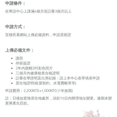
申請條件：
在華語中心上課滿4個月並註冊3個月以上
申請方式：
至移民署網站上傳必備資料，申請居留證
上傳必備文件：
護照
停留簽證
2年內脫帽2吋彩色照片
三個月內健康檢查合格證明
註冊在學證明及出席紀錄：請上本中心表單填表申請
居住地證明(租屋契約、水電費帳單等)
申請費用：2,200NTD+1,000NTD (1年效期)
註：日後如更換居住地處所，須於15日內辦理地址變更。逾期未變
更將產生罰款。