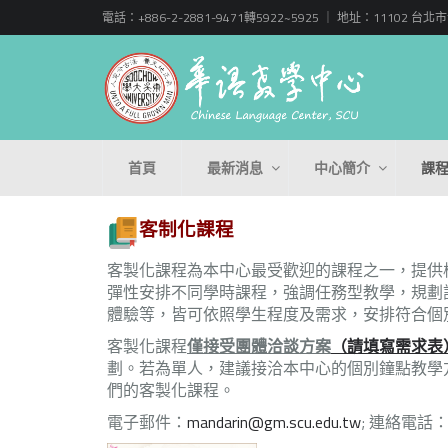
電話：+886-2-2881-9471轉5922~5925 ｜ 地址：11102
首頁
最新消息
中心簡介
課
客制化課程
客製化課程為本中心最受歡迎的課程之一，提供
彈性安排不同學時課程，強調任務型教學，規劃
體驗等，皆可依照學生程度及需求，安排符合個
客製化課程
僅接受團體洽談方案
（請填寫需求表
劃。若為單人，建議接洽本中心的個別鐘點教學
們的客製化課程。
電子郵件：
mandarin@gm.scu.edu.tw
; 連絡電話：(