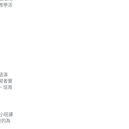
教學活
語演
習者實
，培育
小班課
目的為