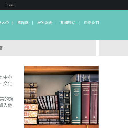
English
吳大學
國際處
報名系統
相關連結
聯絡我們
曆
本中心
、文化
適當的規
加入他