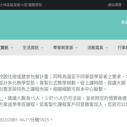
 台北市士林區臨溪路70號 楓雅學苑
網站導覽
東
程資訊
生活資訊
學習與資源
活動寫真
行事
校園住宿或膳食包餐計畫；同時為滿足不同華語學習者之需求，
設計多元教學型態。客製化式教學規劃，從上課時間、授課大綱
別需求與特色之課程內容。相關細節可與本中心聯繫。
）
，建議人數為15人，少於15人仍可洽談，並依照您的預算做
方案或學季班課程。若客製化課程客戶同意散客加入，您就可以
02)2881-9471分機5925。