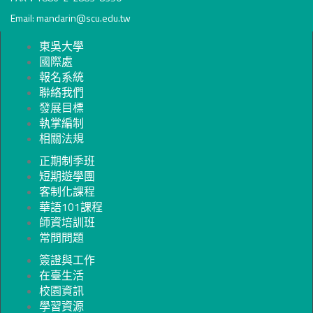
Email: mandarin@scu.edu.tw
東吳大學
國際處
報名系統
聯絡我們
發展目標
執掌編制
相關法規
正期制季班
短期遊學團
客制化課程
華語101課程
師資培訓班
常問問題
簽證與工作
在臺生活
校園資訊
學習資源