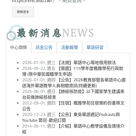
https://lmit.edu.tw/
），
網頁查詢。
瞭解更多
中心頭條
訊息公告
活動報導
華語研習
2026-07-01, 週三
【法規】華語中心場地借用辦法
2026-05-22, 週五
【徵選】115學年度楓雅學苑行政助
理 (限中華民國籍學生申請)
2026-01-01, 週四
【公告】2026教育部暨各華語中心選
送海外華語教學人員相關資訊(持續更新)
2025-06-01, 週日
【肺結核防疫】以下國家學生建議來
台前做肺結核檢查
2022-09-01, 週四
【住宿】楓雅學苑住宿預約但書條文
公告
2020-12-23, 週三
【公告】東吳華語週記Podcasts與
You tube 節目-歡迎訂閱
2014-05-11, 週日
【介紹】華語中心教學設備及環境介
紹