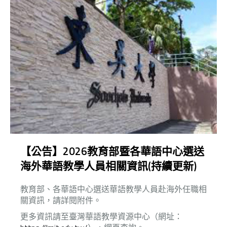
【公告】2026教育部暨各華語中心選送
海外華語教學人員相關資訊(持續更新)
東吳大學華語教學中心場地使用辦法，請詳閱附件。
本中心華語學員報名可享測驗費九折優惠。報名時
教育部、各華語中心選送華語教學人員赴海外任職相
間、如何報名、如何取得測驗費九折優惠碼，
關資訊，請詳閱附件。
請連線
至這個網頁閱讀詳情。
更多資訊請至臺灣華語教學資源中心（網址：