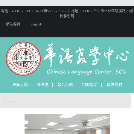
電話：+886-2-2881-9471轉5922~5925 ｜ 地址：11102 台北市士林區臨溪路70號
楓雅學苑
網站導覽
English
東吳大學
國際處
報名系統
相關連結
聯絡我們