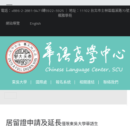
電話：+886-2-2881-9471轉5922~5925 ｜ 地址：11102 台北市士林區臨溪路70號
楓雅學苑
網站導覽
English
東吳大學
國際處
報名系統
相關連結
聯絡我們
居留證申請及延長
僅限東吳大學華語生