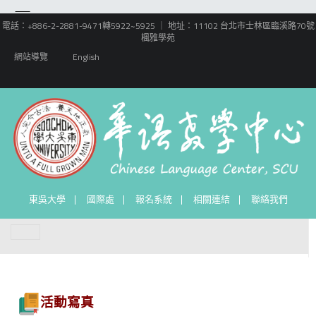
電話：+886-2-2881-9471轉5922~5925 ｜ 地址：11102 台北市士林區臨溪路70號
楓雅學苑
網站導覽
English
東吳大學
國際處
報名系統
相關連結
聯絡我們
活動寫真