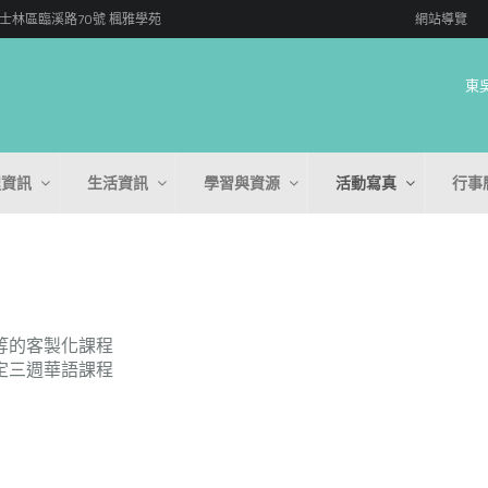
 台北市士林區臨溪路70號 楓雅學苑
網站導覽
東
程資訊
生活資訊
學習與資源
活動寫真
行事
等的客製化課程
定三週華語課程