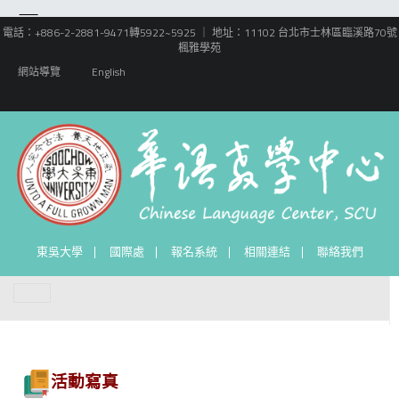
電話：+886-2-2881-9471轉5922~5925 ｜ 地址：11102 台北市士林區臨溪路70號
楓雅學苑
網站導覽
English
東吳大學
國際處
報名系統
相關連結
聯絡我們
活動寫真