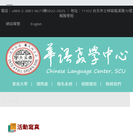
電話：+886-2-2881-9471轉5922~5925 ｜ 地址：11102 台北市士林區臨溪路70號
楓雅學苑
網站導覽
English
東吳大學
國際處
報名系統
相關連結
聯絡我們
活動寫真