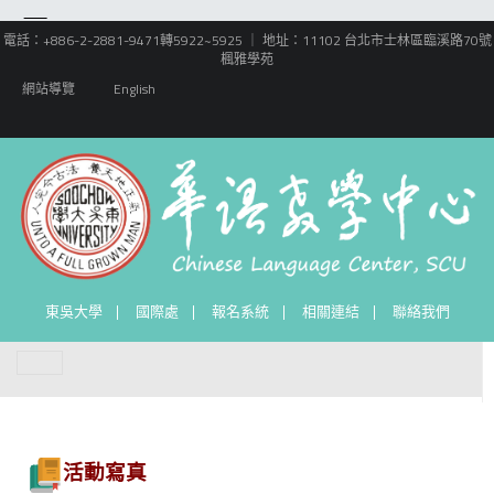
電話：+886-2-2881-9471轉5922~5925 ｜ 地址：11102 台北市士林區臨溪路70號
楓雅學苑
網站導覽
English
東吳大學
國際處
報名系統
相關連結
聯絡我們
活動寫真