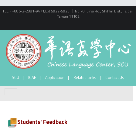
TEL：+886-2-2881-9471,Ext 5922-5925 ｜ No.70, Linsi Rd., Shihlin Dist., Taipei,
Taiwan 11102
SCU
ICAE
Application
Related Links
Contact Us
Students' Feedback