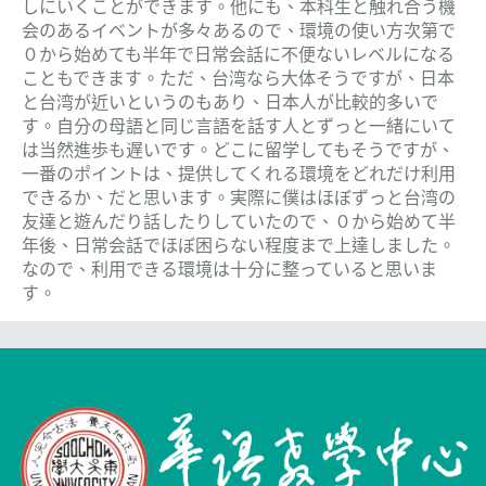
しにいくことができます。他にも、本科生と触れ合う機
会のあるイベントが多々あるので、環境の使い方次第で
０から始めても半年で日常会話に不便ないレベルになる
こともできます。ただ、台湾なら大体そうですが、日本
と台湾が近いというのもあり、日本人が比較的多いで
す。自分の母語と同じ言語を話す人とずっと一緒にいて
は当然進歩も遅いです。どこに留学してもそうですが、
一番のポイントは、提供してくれる環境をどれだけ利用
できるか、だと思います。実際に僕はほぼずっと台湾の
友達と遊んだり話したりしていたので、０から始めて半
年後、日常会話でほぼ困らない程度まで上達しました。
なので、利用できる環境は十分に整っていると思いま
す。