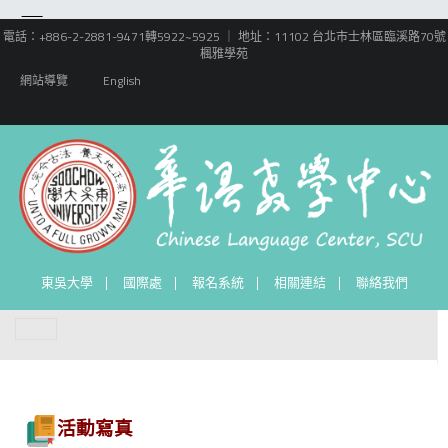
電話：+886-2-2881-9471轉5922~5925 ｜ 地址：11102 台北市士林區臨溪路70號
楓雅學苑
網站導覽
English
東吳大學
國際處
報名系統
相關連結
聯絡我們
活動寫真