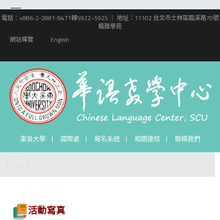
電話：+886-2-2881-9471轉5922~5925 ｜ 地址：11102 台北市士林區臨溪路70號
楓雅學苑
網站導覽
English
東吳大學
國際處
報名系統
相關連結
聯絡我們
活動寫真