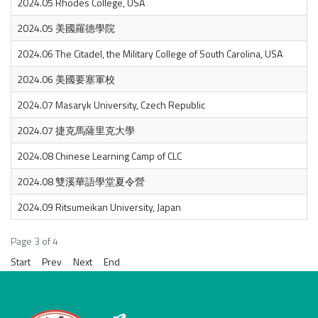
2024.05 Rhodes College, USA
2024.05 美國羅德學院
2024.06 The Citadel, the Military College of South Carolina, USA
2024.06 美國要塞軍校
2024.07 Masaryk University, Czech Republic
2024.07 捷克馬薩里克大學
2024.08 Chinese Learning Camp of CLC
2024.08 雙溪華語學堂夏令營
2024.09 Ritsumeikan University, Japan
Page 3 of 4
Start
Prev
Next
End