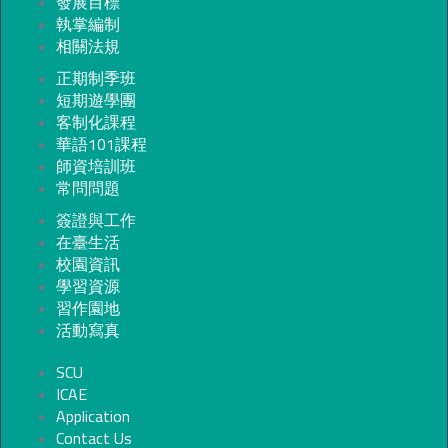
發展目標
執掌編制
相關法規
正期制季班
短期遊學團
客制化課程
華語101課程
師資培訓班
常問問題
簽證與工作
在臺生活
校園資訊
學習資源
習作園地
活動寫真
SCU
ICAE
Application
Contact Us