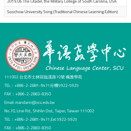
2019.06 The Citadel, the Military College of South Carolina, USA
Soochow University Song (Traditional Chinese Learning Edition)
111002 台北市士林區臨溪路70號 楓雅學苑
TEL：+886-2-2881-9471分機5922-5925
FAX：+886-2-2883-8350
Email: mandarin@scu.edu.tw
No.70, Linxi Rd., Shihlin Dist., Taipei, Taiwan 111002
TEL：+886-2-2881-9471,Ext 5922-5925
FAX：+886-2-2883-8350