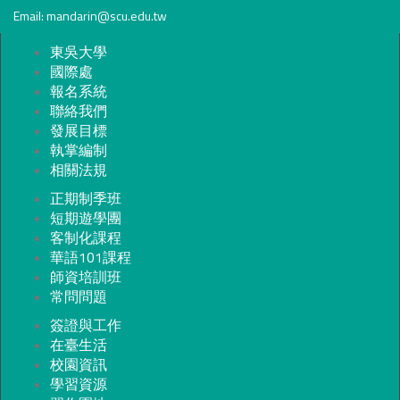
Email: mandarin@scu.edu.tw
東吳大學
國際處
報名系統
聯絡我們
發展目標
執掌編制
相關法規
正期制季班
短期遊學團
客制化課程
華語101課程
師資培訓班
常問問題
簽證與工作
在臺生活
校園資訊
學習資源