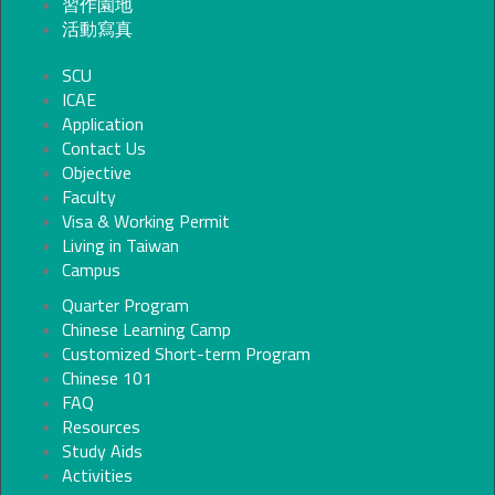
習作園地
活動寫真
SCU
ICAE
Application
Contact Us
Objective
Faculty
Visa & Working Permit
Living in Taiwan
Campus
Quarter Program
Chinese Learning Camp
Customized Short-term Program
Chinese 101
FAQ
Resources
Study Aids
Activities