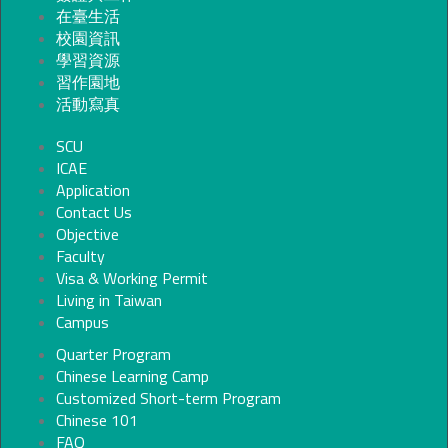
在臺生活
校園資訊
學習資源
習作園地
活動寫真
SCU
ICAE
Application
Contact Us
Objective
Faculty
Visa & Working Permit
Living in Taiwan
Campus
Quarter Program
Chinese Learning Camp
Customized Short-term Program
Chinese 101
FAQ