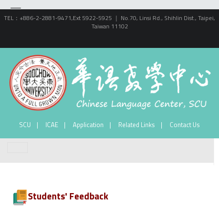
TEL：+886-2-2881-9471,Ext 5922-5925 ｜ No.70, Linsi Rd., Shihlin Dist., Taipei,
Taiwan 11102
SCU
ICAE
Application
Related Links
Contact Us
Students' Feedback